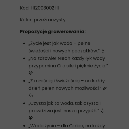
Kod: H1200300ZH1
Kolor: przeźroczysty
Propozycje grawerowania:
„Życie jest jak woda – pełne
świeżości i nowych początków.” 💧
„Na zdrowie! Niech każdy łyk wody
przypomina Ci o sile i pięknie życia.”
💙
„Z miłością i świeżością – na każdy
dzień pełen nowych możliwości.” 🌿
💦
„Czysta jak ta woda, tak czysta i
prawdziwa jest nasza przyjaźń.” 💧
💖
„Woda życia – dla Ciebie, na każdy