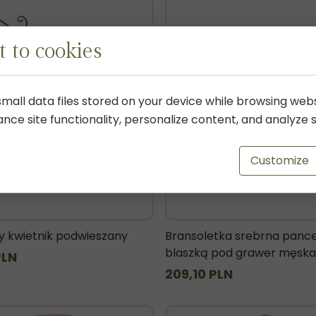
 to cookies
mall data files stored on your device while browsing web
ce site functionality, personalize content, and analyze si
Customize
 kwietnik podwieszany
Bransoletka srebrna pance
blaszką pod grawer męska
PLN
209,10 PLN