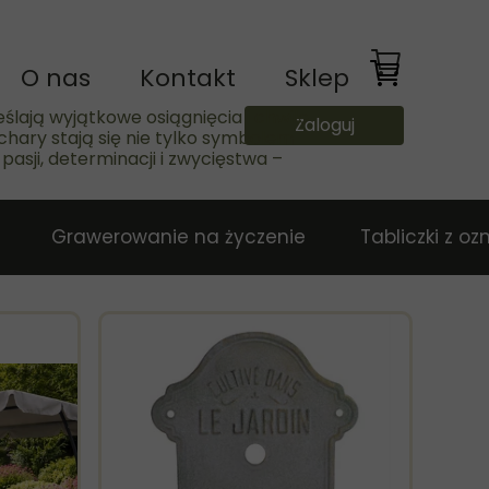
O nas
Kontakt
Sklep
lają wyjątkowe osiągnięcia i chwile
Zaloguj
chary stają się nie tylko symbolem
asji, determinacji i zwycięstwa –
Grawerowanie na życzenie
Tabliczki z o