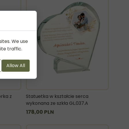
sites. We use
te traffic.
Allow All
rka z
Statuetka w kształcie serca
wykonana ze szkła GL.037.A
178,00 PLN