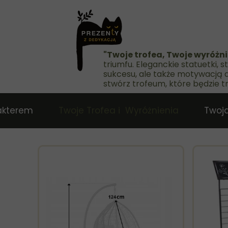
"Twoje trofea, Twoje wyróżn
triumfu. Eleganckie statuetki,
sukcesu, ale także motywacją d
stwórz trofeum, które będzie 
akterem
Twoje Trofea i Wyróżnienia
Twoja