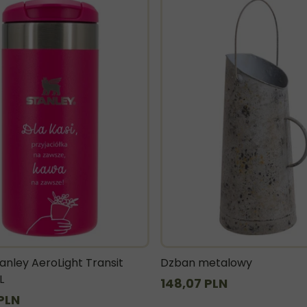
anley AeroLight Transit
Dzban metalowy
L
148,07 PLN
PLN