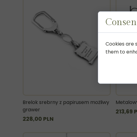
Consent
Cookies are s
them to enhan
Brelok srebrny z papirusem możliwy
Metalowy
grawer
213,69 
228,00 PLN